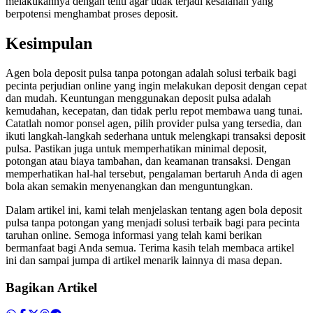
melakukannya dengan teliti agar tidak terjadi kesalahan yang
berpotensi menghambat proses deposit.
Kesimpulan
Agen bola deposit pulsa tanpa potongan adalah solusi terbaik bagi
pecinta perjudian online yang ingin melakukan deposit dengan cepat
dan mudah. Keuntungan menggunakan deposit pulsa adalah
kemudahan, kecepatan, dan tidak perlu repot membawa uang tunai.
Catatlah nomor ponsel agen, pilih provider pulsa yang tersedia, dan
ikuti langkah-langkah sederhana untuk melengkapi transaksi deposit
pulsa. Pastikan juga untuk memperhatikan minimal deposit,
potongan atau biaya tambahan, dan keamanan transaksi. Dengan
memperhatikan hal-hal tersebut, pengalaman bertaruh Anda di agen
bola akan semakin menyenangkan dan menguntungkan.
Dalam artikel ini, kami telah menjelaskan tentang agen bola deposit
pulsa tanpa potongan yang menjadi solusi terbaik bagi para pecinta
taruhan online. Semoga informasi yang telah kami berikan
bermanfaat bagi Anda semua. Terima kasih telah membaca artikel
ini dan sampai jumpa di artikel menarik lainnya di masa depan.
Bagikan Artikel