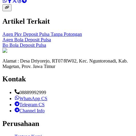
Artikel Terkait
Agen Pkv Deposit Pulsa Tanpa Potongan
Agen Bola Deposit Pulsa
Bo Bola Deposit Pulsa
Alamat : Desa Driyorejo, RT07/RW02, Kec. Nguntoronadi, Kab.
Magetan, Prov. Jawa Timur
Kontak
08889992999
WhatsApp CS
Telegram CS
Channel Info
Perusahaan