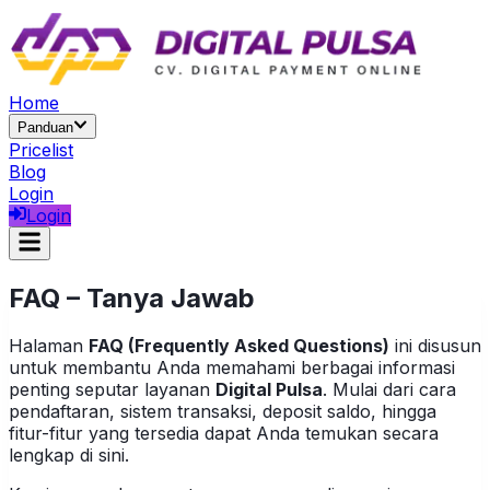
Home
Panduan
Pricelist
Blog
Login
Login
FAQ – Tanya Jawab
Halaman
FAQ (Frequently Asked Questions)
ini disusun
untuk membantu Anda memahami berbagai informasi
penting seputar layanan
Digital Pulsa
. Mulai dari cara
pendaftaran, sistem transaksi, deposit saldo, hingga
fitur-fitur yang tersedia dapat Anda temukan secara
lengkap di sini.