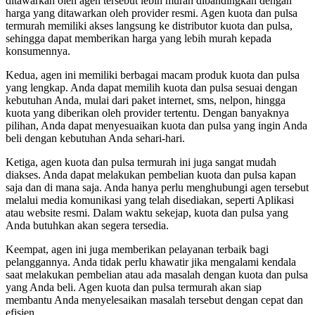
ditawarkan oleh agen tersebut lebih murah dibandingkan dengan
harga yang ditawarkan oleh provider resmi. Agen kuota dan pulsa
termurah memiliki akses langsung ke distributor kuota dan pulsa,
sehingga dapat memberikan harga yang lebih murah kepada
konsumennya.
Kedua, agen ini memiliki berbagai macam produk kuota dan pulsa
yang lengkap. Anda dapat memilih kuota dan pulsa sesuai dengan
kebutuhan Anda, mulai dari paket internet, sms, nelpon, hingga
kuota yang diberikan oleh provider tertentu. Dengan banyaknya
pilihan, Anda dapat menyesuaikan kuota dan pulsa yang ingin Anda
beli dengan kebutuhan Anda sehari-hari.
Ketiga, agen kuota dan pulsa termurah ini juga sangat mudah
diakses. Anda dapat melakukan pembelian kuota dan pulsa kapan
saja dan di mana saja. Anda hanya perlu menghubungi agen tersebut
melalui media komunikasi yang telah disediakan, seperti Aplikasi
atau website resmi. Dalam waktu sekejap, kuota dan pulsa yang
Anda butuhkan akan segera tersedia.
Keempat, agen ini juga memberikan pelayanan terbaik bagi
pelanggannya. Anda tidak perlu khawatir jika mengalami kendala
saat melakukan pembelian atau ada masalah dengan kuota dan pulsa
yang Anda beli. Agen kuota dan pulsa termurah akan siap
membantu Anda menyelesaikan masalah tersebut dengan cepat dan
efisien.