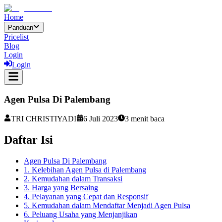
Home
Panduan
Pricelist
Blog
Login
Login
Agen Pulsa Di Palembang
TRI CHRISTIYADI
6 Juli 2023
3
menit baca
Daftar Isi
Agen Pulsa Di Palembang
1. Kelebihan Agen Pulsa di Palembang
2. Kemudahan dalam Transaksi
3. Harga yang Bersaing
4. Pelayanan yang Cepat dan Responsif
5. Kemudahan dalam Mendaftar Menjadi Agen Pulsa
6. Peluang Usaha yang Menjanjikan