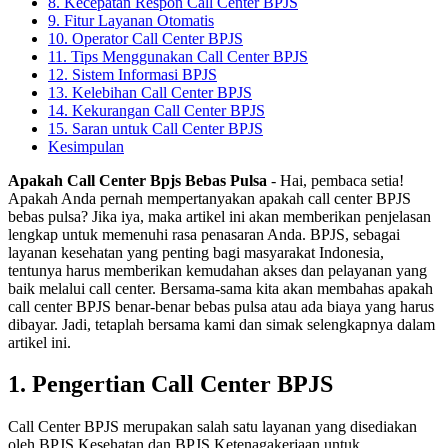
8. Kecepatan Respon Call Center BPJS
9. Fitur Layanan Otomatis
10. Operator Call Center BPJS
11. Tips Menggunakan Call Center BPJS
12. Sistem Informasi BPJS
13. Kelebihan Call Center BPJS
14. Kekurangan Call Center BPJS
15. Saran untuk Call Center BPJS
Kesimpulan
Apakah Call Center Bpjs Bebas Pulsa
- Hai, pembaca setia!
Apakah Anda pernah mempertanyakan apakah call center BPJS
bebas pulsa? Jika iya, maka artikel ini akan memberikan penjelasan
lengkap untuk memenuhi rasa penasaran Anda. BPJS, sebagai
layanan kesehatan yang penting bagi masyarakat Indonesia,
tentunya harus memberikan kemudahan akses dan pelayanan yang
baik melalui call center. Bersama-sama kita akan membahas apakah
call center BPJS benar-benar bebas pulsa atau ada biaya yang harus
dibayar. Jadi, tetaplah bersama kami dan simak selengkapnya dalam
artikel ini.
1. Pengertian Call Center BPJS
Call Center BPJS merupakan salah satu layanan yang disediakan
oleh BPJS Kesehatan dan BPJS Ketenagakerjaan untuk