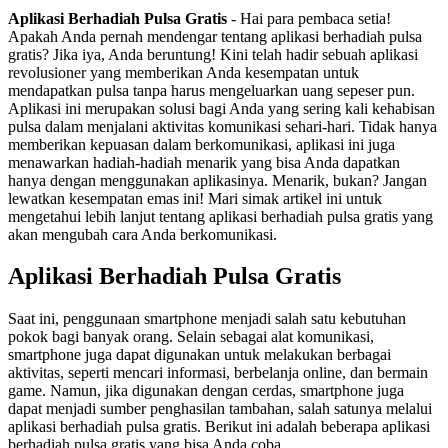
Aplikasi Berhadiah Pulsa Gratis
- Hai para pembaca setia!
Apakah Anda pernah mendengar tentang aplikasi berhadiah pulsa
gratis? Jika iya, Anda beruntung! Kini telah hadir sebuah aplikasi
revolusioner yang memberikan Anda kesempatan untuk
mendapatkan pulsa tanpa harus mengeluarkan uang sepeser pun.
Aplikasi ini merupakan solusi bagi Anda yang sering kali kehabisan
pulsa dalam menjalani aktivitas komunikasi sehari-hari. Tidak hanya
memberikan kepuasan dalam berkomunikasi, aplikasi ini juga
menawarkan hadiah-hadiah menarik yang bisa Anda dapatkan
hanya dengan menggunakan aplikasinya. Menarik, bukan? Jangan
lewatkan kesempatan emas ini! Mari simak artikel ini untuk
mengetahui lebih lanjut tentang aplikasi berhadiah pulsa gratis yang
akan mengubah cara Anda berkomunikasi.
Aplikasi Berhadiah Pulsa Gratis
Saat ini, penggunaan smartphone menjadi salah satu kebutuhan
pokok bagi banyak orang. Selain sebagai alat komunikasi,
smartphone juga dapat digunakan untuk melakukan berbagai
aktivitas, seperti mencari informasi, berbelanja online, dan bermain
game. Namun, jika digunakan dengan cerdas, smartphone juga
dapat menjadi sumber penghasilan tambahan, salah satunya melalui
aplikasi berhadiah pulsa gratis. Berikut ini adalah beberapa aplikasi
berhadiah pulsa gratis yang bisa Anda coba.