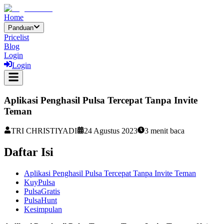
Home
Panduan
Pricelist
Blog
Login
Login
Aplikasi Penghasil Pulsa Tercepat Tanpa Invite
Teman
TRI CHRISTIYADI
24 Agustus 2023
3
menit baca
Daftar Isi
Aplikasi Penghasil Pulsa Tercepat Tanpa Invite Teman
KuyPulsa
PulsaGratis
PulsaHunt
Kesimpulan