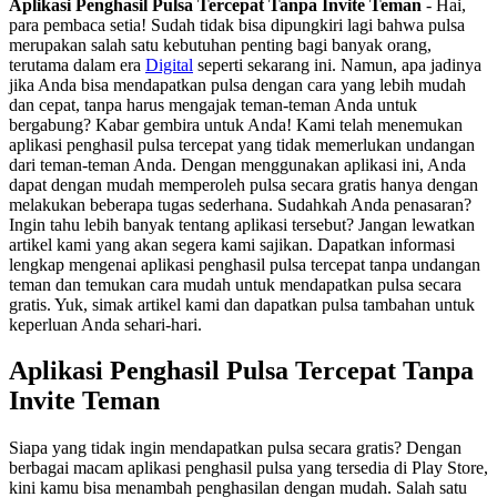
Aplikasi Penghasil Pulsa Tercepat Tanpa Invite Teman
- Hai,
para pembaca setia! Sudah tidak bisa dipungkiri lagi bahwa pulsa
merupakan salah satu kebutuhan penting bagi banyak orang,
terutama dalam era
Digital
seperti sekarang ini. Namun, apa jadinya
jika Anda bisa mendapatkan pulsa dengan cara yang lebih mudah
dan cepat, tanpa harus mengajak teman-teman Anda untuk
bergabung? Kabar gembira untuk Anda! Kami telah menemukan
aplikasi penghasil pulsa tercepat yang tidak memerlukan undangan
dari teman-teman Anda. Dengan menggunakan aplikasi ini, Anda
dapat dengan mudah memperoleh pulsa secara gratis hanya dengan
melakukan beberapa tugas sederhana. Sudahkah Anda penasaran?
Ingin tahu lebih banyak tentang aplikasi tersebut? Jangan lewatkan
artikel kami yang akan segera kami sajikan. Dapatkan informasi
lengkap mengenai aplikasi penghasil pulsa tercepat tanpa undangan
teman dan temukan cara mudah untuk mendapatkan pulsa secara
gratis. Yuk, simak artikel kami dan dapatkan pulsa tambahan untuk
keperluan Anda sehari-hari.
Aplikasi Penghasil Pulsa Tercepat Tanpa
Invite Teman
Siapa yang tidak ingin mendapatkan pulsa secara gratis? Dengan
berbagai macam aplikasi penghasil pulsa yang tersedia di Play Store,
kini kamu bisa menambah penghasilan dengan mudah. Salah satu