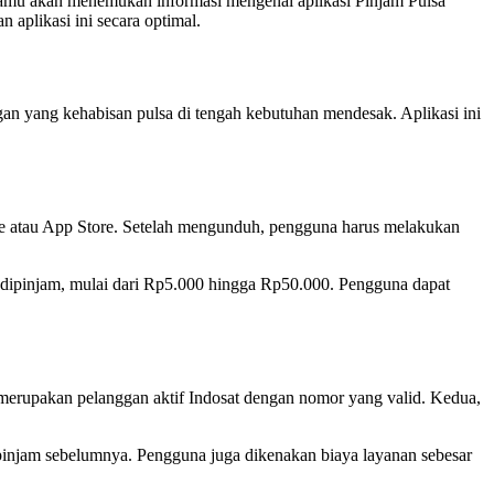
kamu akan menemukan informasi mengenai aplikasi Pinjam Pulsa
aplikasi ini secara optimal.
gan yang kehabisan pulsa di tengah kebutuhan mendesak. Aplikasi ini
ore atau App Store. Setelah mengunduh, pengguna harus melakukan
at dipinjam, mulai dari Rp5.000 hingga Rp50.000. Pengguna dapat
 merupakan pelanggan aktif Indosat dengan nomor yang valid. Kedua,
ipinjam sebelumnya. Pengguna juga dikenakan biaya layanan sebesar