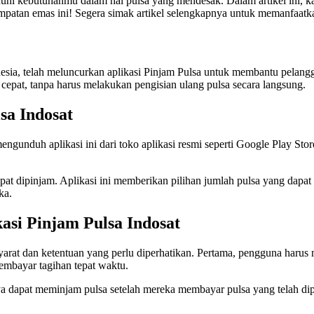
uhi kebutuhanmu dalam hal pulsa yang mendesak. Dalam artikel ini, 
patan emas ini! Segera simak artikel selengkapnya untuk memanfaatkan 
onesia, telah meluncurkan aplikasi Pinjam Pulsa untuk membantu pelang
at, tanpa harus melakukan pengisian ulang pulsa secara langsung.
sa Indosat
ngunduh aplikasi ini dari toko aplikasi resmi seperti Google Play St
apat dipinjam. Aplikasi ini memberikan pilihan jumlah pulsa yang dap
ka.
asi Pinjam Pulsa Indosat
arat dan ketentuan yang perlu diperhatikan. Pertama, pengguna harus
embayar tagihan tepat waktu.
nya dapat meminjam pulsa setelah mereka membayar pulsa yang telah d