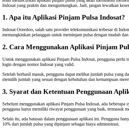
telah meluncurkan aplikasi pinjam pulsa yang akan membantu memen
Indosat yang praktis dan menguntungkan. Jadi, jangan lewatkan kesem
1. Apa itu Aplikasi Pinjam Pulsa Indosat?
Indosat Ooredoo, salah satu provider telekomunikasi terbesar di Ind
memungkinkan pelanggan untuk meminjam pulsa dengan mudah dan cep
2. Cara Menggunakan Aplikasi Pinjam Pul
Untuk menggunakan aplikasi Pinjam Pulsa Indosat, pengguna perlu me
login dengan nomor Indosat yang valid.
Setelah berhasil masuk, pengguna dapat melihat jumlah pulsa yang d
memilih jumlah yang sesuai dengan kebutuhan dan kemampuan mere
3. Syarat dan Ketentuan Penggunaan Aplik
Sebelum menggunakan aplikasi Pinjam Pulsa Indosat, ada beberapa sy
pengguna harus memiliki riwayat penggunaan yang baik, termasuk m
Selain itu, ada batasan dalam penggunaan aplikasi ini. Pengguna ha
10% dari jumlah pulsa yang dipinjam sebagai biaya administrasi.