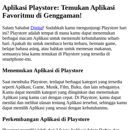
Aplikasi Playstore: Temukan Aplikasi
Favoritmu di Genggaman!
Salam Sahabat
Digital
! Sudahkah kamu mengunjungi Playstore hari
ini? Playstore adalah tempat di mana kamu dapat menemukan
berbagai macam Aplikasi untuk memenuhi kebutuhanmu sehari-
hari. Apakah itu untuk membaca berita terbaru, bermain game,
belajar bahasa asing, atau bahkan untuk memesan makanan,
semuanya bisa kamu temukan di Playstore yang tersedia di
smartphone-mu.
Menemukan Aplikasi di Playstore
Saat membuka Playstore, terdapat berbagai kategori yang tersedia
seperti Aplikasi, Game, Musik, Film, Buku, dan lain sebagainya.
Kamu dapat memilih kategori yang diinginkan dan menemukan
Aplikasi yang kamu cari dengan cepat. Di Playstore, kamu dapat
menilai dan melihat ulasan tentang Aplikasi tersebut, sehingga kamu
dapat memilih Aplikasi yang sesuai dengan kebutuhanmu.
Perkembangan Aplikasi di Playstore