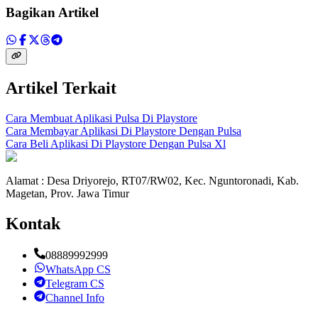
Bagikan Artikel
Artikel Terkait
Cara Membuat Aplikasi Pulsa Di Playstore
Cara Membayar Aplikasi Di Playstore Dengan Pulsa
Cara Beli Aplikasi Di Playstore Dengan Pulsa Xl
Alamat : Desa Driyorejo, RT07/RW02, Kec. Nguntoronadi, Kab.
Magetan, Prov. Jawa Timur
Kontak
08889992999
WhatsApp CS
Telegram CS
Channel Info