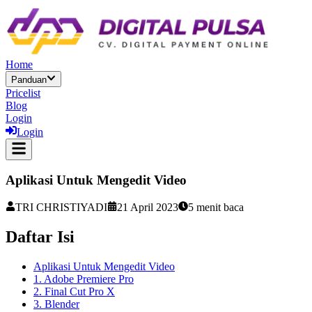
Home
Panduan
Pricelist
Blog
Login
Login
Aplikasi Untuk Mengedit Video
TRI CHRISTIYADI
21 April 2023
5
menit baca
Daftar Isi
Aplikasi Untuk Mengedit Video
1. Adobe Premiere Pro
2. Final Cut Pro X
3. Blender