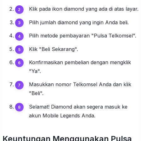
Klik pada ikon diamond yang ada di atas layar.
Pilih jumlah diamond yang ingin Anda beli.
Pilih metode pembayaran "Pulsa Telkomsel".
Klik "Beli Sekarang".
Konfirmasikan pembelian dengan mengklik
"Ya".
Masukkan nomor Telkomsel Anda dan klik
"Beli".
Selamat! Diamond akan segera masuk ke
akun Mobile Legends Anda.
Keuntungan Menggunakan Pulsa