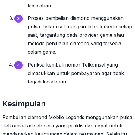
kesalahan.
Proses pembelian diamond menggunakan
pulsa Telkomsel mungkin tidak tersedia setiap
saat, tergantung pada provider game atau
metode penjualan diamond yang tersedia
dalam game.
Periksa kembali nomor Telkomsel yang
dimasukkan untuk pembayaran agar tidak
terjadi kesalahan.
Kesimpulan
Pembelian diamond Mobile Legends menggunakan pulsa
Telkomsel adalah cara yang praktis dan cepat untuk
mendapatkan keuntungan dalam permainan. Selain itu,