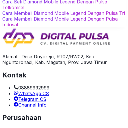
Cara Beli Diamond Mobile Legend Dengan Pulsa
Telkomsel
Cara Membeli Diamond Mobile Legend Dengan Pulsa Tri
Cara Membeli Diamond Mobile Legend Dengan Pulsa
Indosat
Alamat : Desa Driyorejo, RT07/RW02, Kec.
Nguntoronadi, Kab. Magetan, Prov. Jawa Timur
Kontak
08889992999
WhatsApp CS
Telegram CS
Channel Info
Perusahaan