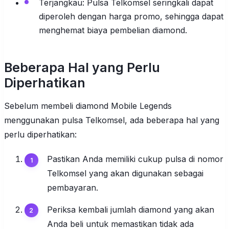
Terjangkau: Pulsa Telkomsel seringkali dapat
diperoleh dengan harga promo, sehingga dapat
menghemat biaya pembelian diamond.
Beberapa Hal yang Perlu
Diperhatikan
Sebelum membeli diamond Mobile Legends
menggunakan pulsa Telkomsel, ada beberapa hal yang
perlu diperhatikan:
Pastikan Anda memiliki cukup pulsa di nomor
Telkomsel yang akan digunakan sebagai
pembayaran.
Periksa kembali jumlah diamond yang akan
Anda beli untuk memastikan tidak ada