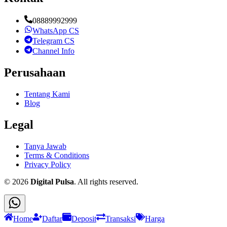
08889992999
WhatsApp CS
Telegram CS
Channel Info
Perusahaan
Tentang Kami
Blog
Legal
Tanya Jawab
Terms & Conditions
Privacy Policy
©
2026
Digital Pulsa
. All rights reserved.
Home
Daftar
Deposit
Transaksi
Harga