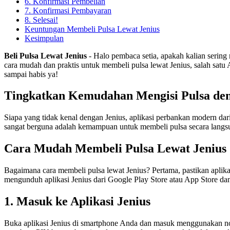
6. Konfirmasi Pembelian
7. Konfirmasi Pembayaran
8. Selesai!
Keuntungan Membeli Pulsa Lewat Jenius
Kesimpulan
Beli Pulsa Lewat Jenius
- Halo pembaca setia, apakah kalian sering 
cara mudah dan praktis untuk membeli pulsa lewat Jenius, salah satu
sampai habis ya!
Tingkatkan Kemudahan Mengisi Pulsa den
Siapa yang tidak kenal dengan Jenius, aplikasi perbankan modern d
sangat berguna adalah kemampuan untuk membeli pulsa secara langsung 
Cara Mudah Membeli Pulsa Lewat Jenius
Bagaimana cara membeli pulsa lewat Jenius? Pertama, pastikan aplika
mengunduh aplikasi Jenius dari Google Play Store atau App Store dan m
1. Masuk ke Aplikasi Jenius
Buka aplikasi Jenius di smartphone Anda dan masuk menggunakan nomo