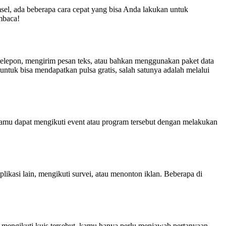
sel, ada beberapa cara cepat yang bisa Anda lakukan untuk
mbaca!
 telepon, mengirim pesan teks, atau bahkan menggunakan paket data
untuk bisa mendapatkan pulsa gratis, salah satunya adalah melalui
kamu dapat mengikuti event atau program tersebut dengan melakukan
likasi lain, mengikuti survei, atau menonton iklan. Beberapa di
k mengikuti kuis tersebut, kamu hanya perlu menjawab pertanyaan