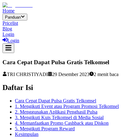
Home
Panduan
Pricelist
Blog
Login
Login
Cara Cepat Dapat Pulsa Gratis Telkomsel
TRI CHRISTIYADI
29 Desember 2023
2
menit baca
Daftar Isi
Cara Cepat Dapat Pulsa Gratis Telkomsel
1. Mengikuti Event atau Program Promosi Telkomsel
2. Menggunakan Aplikasi Penghasil Pulsa
3. Mengikuti Kuis Telkomsel di Media Sosial
4. Memanfaatkan Promo Cashback atau Diskon
5. Mengikuti Program Reward
Kesimpulan