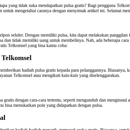
iapa yang tidak suka mendapatkan pulsa gratis? Bagi pengguna Telkom
n untuk mengetahui caranya dengan menyimak artikel ini. Selamat me
elpon seluler. Dengan memiliki pulsa, kita dapat melakukan panggilan
lsa dan tidak memiliki uang untuk membelinya. Nah, ada beberapa cara 
gratis Telkomsel yang bisa kamu coba:
 Telkomsel
emberikan hadiah pulsa gratis kepada para pelanggannya. Biasanya, 
ayanan Telkomsel atau mengikuti kuis-kuis yang diselenggarakan.
gratis dengan cara-cara tertentu, seperti mengunduh dan menginstal ap
mu bisa menukarkan poin yang didapatkan dengan pulsa.
al
berikan hadiah-hadiah menarik, termasuk pulsa gratis. Biasanya, untu