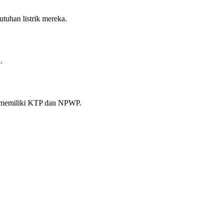
tuhan listrik mereka.
.
tau memiliki KTP dan NPWP.