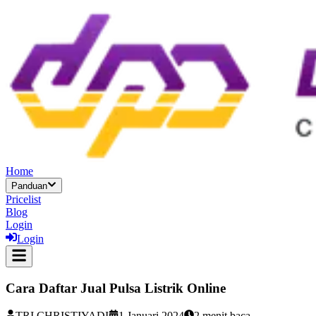
Home
Panduan
Pricelist
Blog
Login
Login
Cara Daftar Jual Pulsa Listrik Online
TRI CHRISTIYADI
1 Januari 2024
2
menit baca