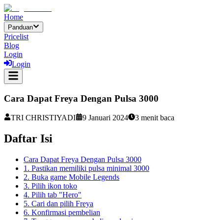
Home
Panduan
Pricelist
Blog
Login
Login
Cara Dapat Freya Dengan Pulsa 3000
TRI CHRISTIYADI
9 Januari 2024
3
menit baca
Daftar Isi
Cara Dapat Freya Dengan Pulsa 3000
1. Pastikan memiliki pulsa minimal 3000
2. Buka game Mobile Legends
3. Pilih ikon toko
4. Pilih tab "Hero"
5. Cari dan pilih Freya
6. Konfirmasi pembelian