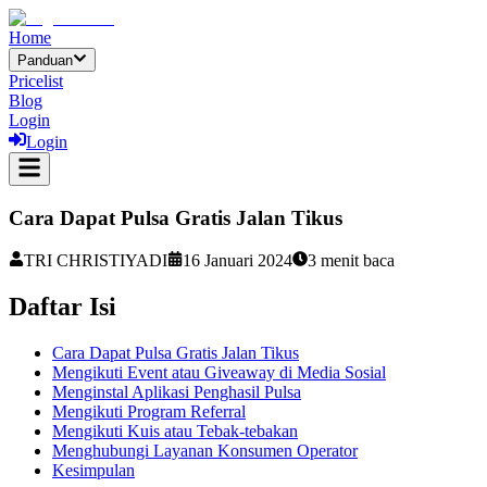
Home
Panduan
Pricelist
Blog
Login
Login
Cara Dapat Pulsa Gratis Jalan Tikus
TRI CHRISTIYADI
16 Januari 2024
3
menit baca
Daftar Isi
Cara Dapat Pulsa Gratis Jalan Tikus
Mengikuti Event atau Giveaway di Media Sosial
Menginstal Aplikasi Penghasil Pulsa
Mengikuti Program Referral
Mengikuti Kuis atau Tebak-tebakan
Menghubungi Layanan Konsumen Operator
Kesimpulan