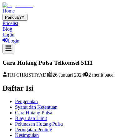
Home
Panduan
Pricelist
Blog
Login
Login
Cara Hutang Pulsa Telkomsel 5111
TRI CHRISTIYADI
26 Januari 2024
2
menit baca
Daftar Isi
Pengenalan
Syarat dan Ketentuan
Cara Hutang Pulsa
Biaya dan Limit
Pelunasan Hutang Pulsa
Peringatan Penting
Kesimpulan