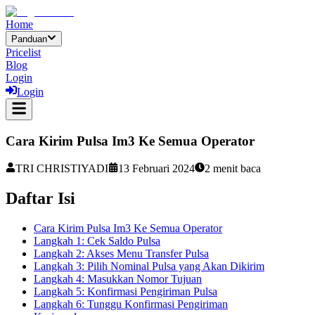
Home
Panduan
Pricelist
Blog
Login
Login
Cara Kirim Pulsa Im3 Ke Semua Operator
TRI CHRISTIYADI
13 Februari 2024
2
menit baca
Daftar Isi
Cara Kirim Pulsa Im3 Ke Semua Operator
Langkah 1: Cek Saldo Pulsa
Langkah 2: Akses Menu Transfer Pulsa
Langkah 3: Pilih Nominal Pulsa yang Akan Dikirim
Langkah 4: Masukkan Nomor Tujuan
Langkah 5: Konfirmasi Pengiriman Pulsa
Langkah 6: Tunggu Konfirmasi Pengiriman