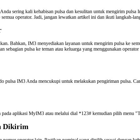
nda sering kali kehabisan pulsa dan kesulitan untuk mengirim pulsa I
emua operator. Jadi, jangan lewatkan artikel ini dan ikuti langkah-
r
kukan. Bahkan, IM3 menyediakan layanan untuk mengirim pulsa ke semu
n sebagian pulsa ke teman atau keluarga yang menggunakan operator s
 saldo pulsa IM3 Anda mencukupi untuk melakukan pengiriman pulsa. C
a pada aplikasi MyIM3 atau melalui dial *123# kemudian pilih menu "T
n Dikirim
e nomor operator lain. Pastikan nominal yang dipilih sesuai dengan ke