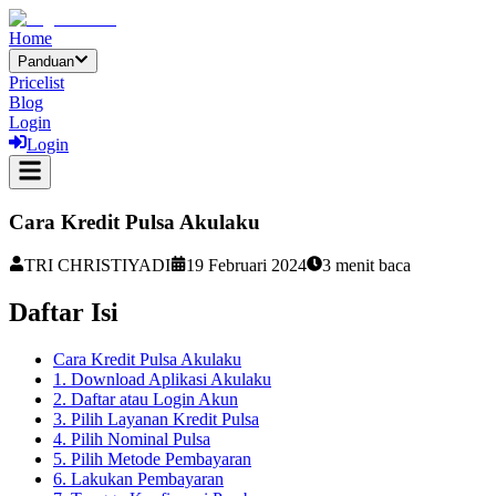
Home
Panduan
Pricelist
Blog
Login
Login
Cara Kredit Pulsa Akulaku
TRI CHRISTIYADI
19 Februari 2024
3
menit baca
Daftar Isi
Cara Kredit Pulsa Akulaku
1. Download Aplikasi Akulaku
2. Daftar atau Login Akun
3. Pilih Layanan Kredit Pulsa
4. Pilih Nominal Pulsa
5. Pilih Metode Pembayaran
6. Lakukan Pembayaran