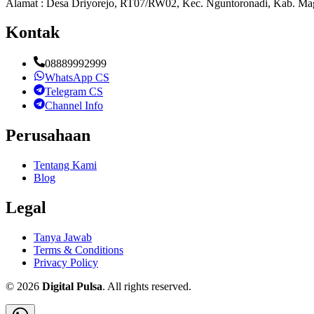
Alamat : Desa Driyorejo, RT07/RW02, Kec. Nguntoronadi, Kab. Mag
Kontak
08889992999
WhatsApp CS
Telegram CS
Channel Info
Perusahaan
Tentang Kami
Blog
Legal
Tanya Jawab
Terms & Conditions
Privacy Policy
©
2026
Digital Pulsa
. All rights reserved.