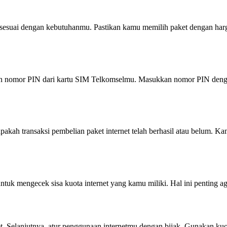
ng sesuai dengan kebutuhanmu. Pastikan kamu memilih paket dengan ha
n nomor PIN dari kartu SIM Telkomselmu. Masukkan nomor PIN dengan 
kah transaksi pembelian paket internet telah berhasil atau belum. 
 untuk mengecek sisa kuota internet yang kamu miliki. Hal ini penting
t. Selanjutnya, atur penggunaan internetmu dengan bijak. Gunakan ku