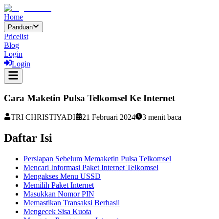
Home
Panduan
Pricelist
Blog
Login
Login
Cara Maketin Pulsa Telkomsel Ke Internet
TRI CHRISTIYADI
21 Februari 2024
3
menit baca
Daftar Isi
Persiapan Sebelum Memaketin Pulsa Telkomsel
Mencari Informasi Paket Internet Telkomsel
Mengakses Menu USSD
Memilih Paket Internet
Masukkan Nomor PIN
Memastikan Transaksi Berhasil
Mengecek Sisa Kuota