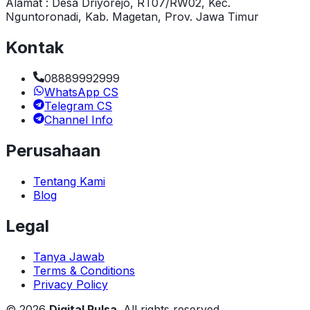
Alamat : Desa Driyorejo, RT07/RW02, Kec.
Nguntoronadi, Kab. Magetan, Prov. Jawa Timur
Kontak
08889992999
WhatsApp CS
Telegram CS
Channel Info
Perusahaan
Tentang Kami
Blog
Legal
Tanya Jawab
Terms & Conditions
Privacy Policy
©
2026
Digital Pulsa
. All rights reserved.