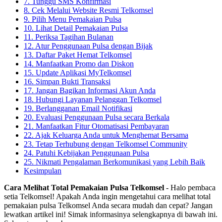
7. Tunggu SMS Konfirmasi
8. Cek Melalui Website Resmi Telkomsel
9. Pilih Menu Pemakaian Pulsa
10. Lihat Detail Pemakaian Pulsa
11. Periksa Tagihan Bulanan
12. Atur Penggunaan Pulsa dengan Bijak
13. Daftar Paket Hemat Telkomsel
14. Manfaatkan Promo dan Diskon
15. Update Aplikasi MyTelkomsel
16. Simpan Bukti Transaksi
17. Jangan Bagikan Informasi Akun Anda
18. Hubungi Layanan Pelanggan Telkomsel
19. Berlangganan Email Notifikasi
20. Evaluasi Penggunaan Pulsa secara Berkala
21. Manfaatkan Fitur Otomatisasi Pembayaran
22. Ajak Keluarga Anda untuk Menghemat Bersama
23. Tetap Terhubung dengan Telkomsel Community
24. Patuhi Kebijakan Penggunaan Pulsa
25. Nikmati Pengalaman Berkomunikasi yang Lebih Baik
Kesimpulan
Cara Melihat Total Pemakaian Pulsa Telkomsel
- Halo pembaca
setia Telkomsel! Apakah Anda ingin mengetahui cara melihat total
pemakaian pulsa Telkomsel Anda secara mudah dan cepat? Jangan
lewatkan artikel ini! Simak informasinya selengkapnya di bawah ini.