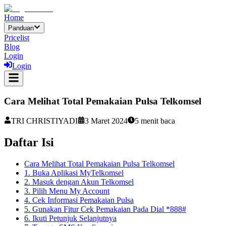
Home
Panduan
Pricelist
Blog
Login
Login
Cara Melihat Total Pemakaian Pulsa Telkomsel
TRI CHRISTIYADI
3 Maret 2024
5
menit baca
Daftar Isi
Cara Melihat Total Pemakaian Pulsa Telkomsel
1. Buka Aplikasi MyTelkomsel
2. Masuk dengan Akun Telkomsel
3. Pilih Menu My Account
4. Cek Informasi Pemakaian Pulsa
5. Gunakan Fitur Cek Pemakaian Pada Dial *888#
6. Ikuti Petunjuk Selanjutnya