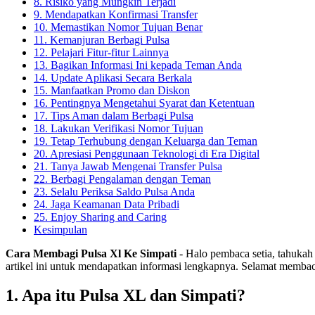
8. Risiko yang Mungkin Terjadi
9. Mendapatkan Konfirmasi Transfer
10. Memastikan Nomor Tujuan Benar
11. Kemanjuran Berbagi Pulsa
12. Pelajari Fitur-fitur Lainnya
13. Bagikan Informasi Ini kepada Teman Anda
14. Update Aplikasi Secara Berkala
15. Manfaatkan Promo dan Diskon
16. Pentingnya Mengetahui Syarat dan Ketentuan
17. Tips Aman dalam Berbagi Pulsa
18. Lakukan Verifikasi Nomor Tujuan
19. Tetap Terhubung dengan Keluarga dan Teman
20. Apresiasi Penggunaan Teknologi di Era Digital
21. Tanya Jawab Mengenai Transfer Pulsa
22. Berbagi Pengalaman dengan Teman
23. Selalu Periksa Saldo Pulsa Anda
24. Jaga Keamanan Data Pribadi
25. Enjoy Sharing and Caring
Kesimpulan
Cara Membagi Pulsa Xl Ke Simpati
- Halo pembaca setia, tahukah
artikel ini untuk mendapatkan informasi lengkapnya. Selamat memba
1. Apa itu Pulsa XL dan Simpati?