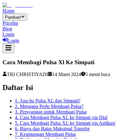
Home
Panduan
Pricelist
Blog
Login
Login
Cara Membagi Pulsa Xl Ke Simpati
TRI CHRISTIYADI
14 Maret 2024
5
menit baca
Daftar Isi
1. Apa itu Pulsa XL dan Simpati?
2. Mengapa Perlu Membagi Pulsa?
3. Persyaratan untuk Membagi Pulsa
4. Cara Membagi Pulsa XL ke Simpati via Dial
5. Cara Membagi Pulsa XL ke Simpati via Aplikasi
6. Biaya dan Batas Maksimal Transfer
7. Keuntungan Membagi Pulsa