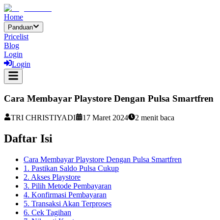
Home
Panduan
Pricelist
Blog
Login
Login
Cara Membayar Playstore Dengan Pulsa Smartfren
TRI CHRISTIYADI
17 Maret 2024
2
menit baca
Daftar Isi
Cara Membayar Playstore Dengan Pulsa Smartfren
1. Pastikan Saldo Pulsa Cukup
2. Akses Playstore
3. Pilih Metode Pembayaran
4. Konfirmasi Pembayaran
5. Transaksi Akan Terproses
6. Cek Tagihan