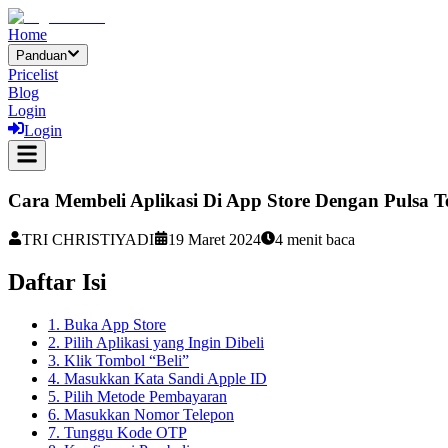
Home
Panduan
Pricelist
Blog
Login
Login
Cara Membeli Aplikasi Di App Store Dengan Pulsa T
TRI CHRISTIYADI
19 Maret 2024
4
menit baca
Daftar Isi
1. Buka App Store
2. Pilih Aplikasi yang Ingin Dibeli
3. Klik Tombol “Beli”
4. Masukkan Kata Sandi Apple ID
5. Pilih Metode Pembayaran
6. Masukkan Nomor Telepon
7. Tunggu Kode OTP