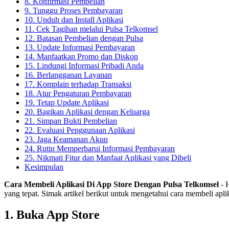
8. Konfirmasi Pembelian
9. Tunggu Proses Pembayaran
10. Unduh dan Install Aplikasi
11. Cek Tagihan melalui Pulsa Telkomsel
12. Batasan Pembelian dengan Pulsa
13. Update Informasi Pembayaran
14. Manfaatkan Promo dan Diskon
15. Lindungi Informasi Pribadi Anda
16. Berlangganan Layanan
17. Komplain terhadap Transaksi
18. Atur Pengaturan Pembayaran
19. Tetap Update Aplikasi
20. Bagikan Aplikasi dengan Keluarga
21. Simpan Bukti Pembelian
22. Evaluasi Penggunaan Aplikasi
23. Jaga Keamanan Akun
24. Rutin Memperbarui Informasi Pembayaran
25. Nikmati Fitur dan Manfaat Aplikasi yang Dibeli
Kesimpulan
Cara Membeli Aplikasi Di App Store Dengan Pulsa Telkomsel
- H
yang tepat. Simak artikel berikut untuk mengetahui cara membeli apl
1. Buka App Store