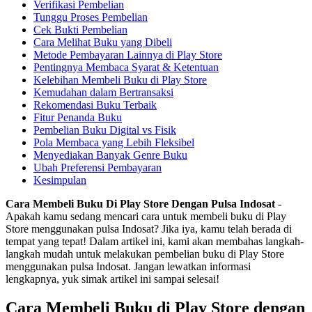
Verifikasi Pembelian
Tunggu Proses Pembelian
Cek Bukti Pembelian
Cara Melihat Buku yang Dibeli
Metode Pembayaran Lainnya di Play Store
Pentingnya Membaca Syarat & Ketentuan
Kelebihan Membeli Buku di Play Store
Kemudahan dalam Bertransaksi
Rekomendasi Buku Terbaik
Fitur Penanda Buku
Pembelian Buku Digital vs Fisik
Pola Membaca yang Lebih Fleksibel
Menyediakan Banyak Genre Buku
Ubah Preferensi Pembayaran
Kesimpulan
Cara Membeli Buku Di Play Store Dengan Pulsa Indosat
-
Apakah kamu sedang mencari cara untuk membeli buku di Play
Store menggunakan pulsa Indosat? Jika iya, kamu telah berada di
tempat yang tepat! Dalam artikel ini, kami akan membahas langkah-
langkah mudah untuk melakukan pembelian buku di Play Store
menggunakan pulsa Indosat. Jangan lewatkan informasi
lengkapnya, yuk simak artikel ini sampai selesai!
Cara Membeli Buku di Play Store dengan