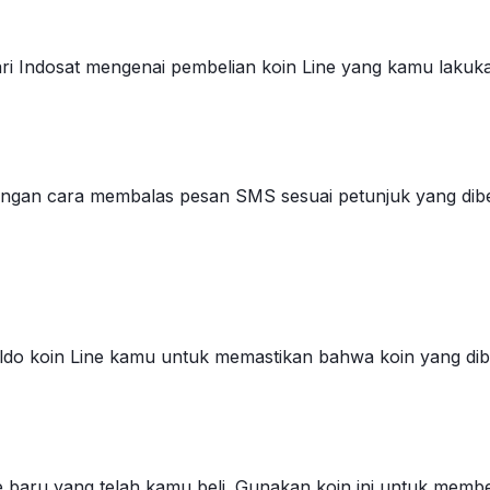
ri Indosat mengenai pembelian koin Line yang kamu lakuka
ngan cara membalas pesan SMS sesuai petunjuk yang diber
aldo koin Line kamu untuk memastikan bahwa koin yang di
baru yang telah kamu beli. Gunakan koin ini untuk membeli s