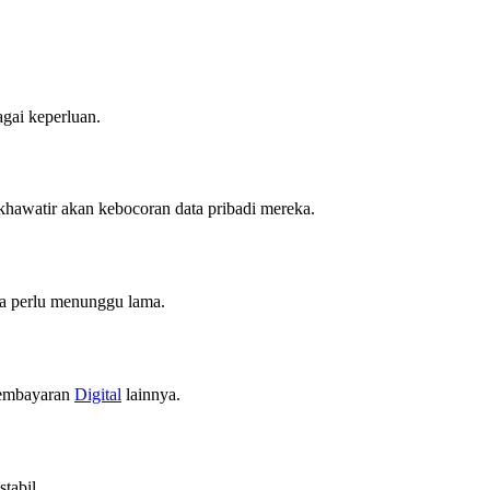
gai keperluan.
khawatir akan kebocoran data pribadi mereka.
npa perlu menunggu lama.
 pembayaran
Digital
lainnya.
tabil.