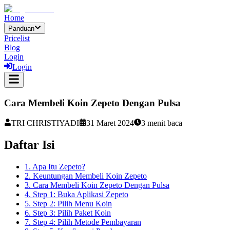
Home
Panduan
Pricelist
Blog
Login
Login
Cara Membeli Koin Zepeto Dengan Pulsa
TRI CHRISTIYADI
31 Maret 2024
3
menit baca
Daftar Isi
1. Apa Itu Zepeto?
2. Keuntungan Membeli Koin Zepeto
3. Cara Membeli Koin Zepeto Dengan Pulsa
4. Step 1: Buka Aplikasi Zepeto
5. Step 2: Pilih Menu Koin
6. Step 3: Pilih Paket Koin
7. Step 4: Pilih Metode Pembayaran