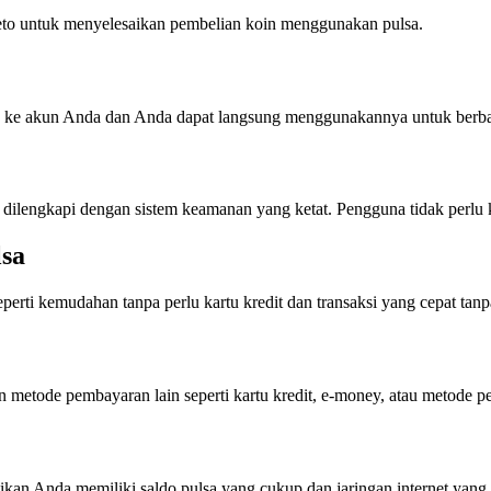
peto untuk menyelesaikan pembelian koin menggunakan pulsa.
an ke akun Anda dan Anda dapat langsung menggunakannya untuk berba
 dilengkapi dengan sistem keamanan yang ketat. Pengguna tidak perlu 
sa
perti kemudahan tanpa perlu kartu kredit dan transaksi yang cepat ta
 metode pembayaran lain seperti kartu kredit, e-money, atau metode
ikan Anda memiliki saldo pulsa yang cukup dan jaringan internet yang s