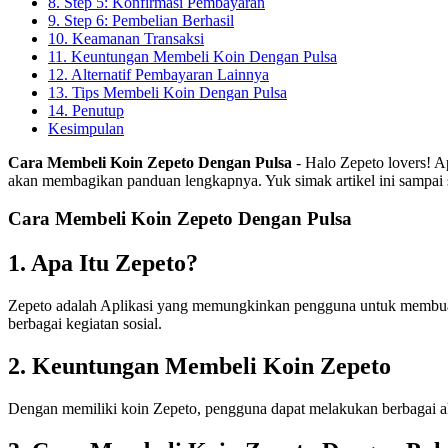
8. Step 5: Konfirmasi Pembayaran
9. Step 6: Pembelian Berhasil
10. Keamanan Transaksi
11. Keuntungan Membeli Koin Dengan Pulsa
12. Alternatif Pembayaran Lainnya
13. Tips Membeli Koin Dengan Pulsa
14. Penutup
Kesimpulan
Cara Membeli Koin Zepeto Dengan Pulsa
- Halo Zepeto lovers! A
akan membagikan panduan lengkapnya. Yuk simak artikel ini sampai
Cara Membeli Koin Zepeto Dengan Pulsa
1. Apa Itu Zepeto?
Zepeto adalah Aplikasi yang memungkinkan pengguna untuk membuat 
berbagai kegiatan sosial.
2. Keuntungan Membeli Koin Zepeto
Dengan memiliki koin Zepeto, pengguna dapat melakukan berbagai akt