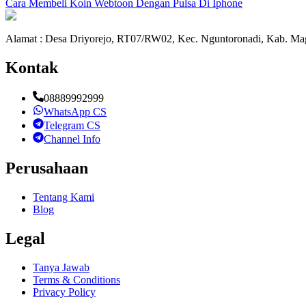
Cara Membeli Koin Webtoon Dengan Pulsa Di Iphone
Alamat : Desa Driyorejo, RT07/RW02, Kec. Nguntoronadi, Kab. Mag
Kontak
08889992999
WhatsApp CS
Telegram CS
Channel Info
Perusahaan
Tentang Kami
Blog
Legal
Tanya Jawab
Terms & Conditions
Privacy Policy