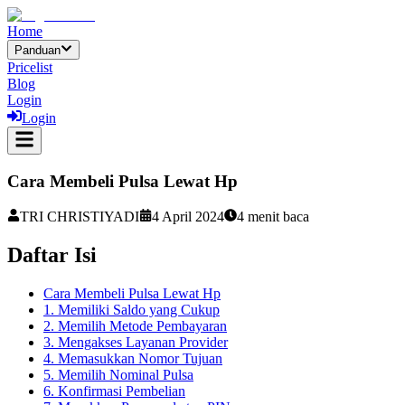
Home
Panduan
Pricelist
Blog
Login
Login
Cara Membeli Pulsa Lewat Hp
TRI CHRISTIYADI
4 April 2024
4
menit baca
Daftar Isi
Cara Membeli Pulsa Lewat Hp
1. Memiliki Saldo yang Cukup
2. Memilih Metode Pembayaran
3. Mengakses Layanan Provider
4. Memasukkan Nomor Tujuan
5. Memilih Nominal Pulsa
6. Konfirmasi Pembelian