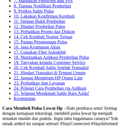
7. Masukkan Password atau PIN
8. Tunggu Notifikasi Pembelian
9. Periksa Saldo Pulsa
10. Lakukan Konfirmasi Kembali
11. Simpan Bukti Pembelian
12. Hindari Pembelian Palsu
13. Perhatikan Promo dan Diskon
14. Cek Kembali Nomor Tujuan
15. Pantau Penggunaan Pulsa
16. Jaga Keamanan Akun
17. Gunakan Fitur Autodebit
18. Manfaatkan Aplikasi Pembelian Pulsa
19. Tanyakan kepada Customer Service
20. Cek Kembali Saldo Setelah Transaksi
21. Hindari Transaksi di Tempat Umum
22. Jangan Meminjam HP Orang Lain
23. Perhatikan Jam Layanan
24. Pelajari Cara Pembelian via Aplikasi
25. Selamat Menikmati Saldo Baru Anda!
Kesimpulan
Cara Membeli Pulsa Lewat Hp
- Halo pembaca setia! Seiring
dengan kemajuan teknologi, membeli pulsa lewat hp menjadi
semakin mudah dan praktis. Ingin tahu bagaimana caranya? Yuk
simak artikel ini sampai selesai! #StayConnected #StayInformed