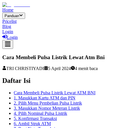
Home
Panduan
Pricelist
Blog
Login
Login
Cara Membeli Pulsa Listrik Lewat Atm Bni
TRI CHRISTIYADI
5 April 2024
4
menit baca
Daftar Isi
Cara Membeli Pulsa Listrik Lewat ATM BNI
1. Masukkan Kartu ATM dan PIN
2. Pilih Menu Pembelian Pulsa Listrik
3. Masukkan Nomor Meteran Listrik
4. Pilih Nominal Pulsa Listrik
5. Konfirmasi Transaksi
6. Ambil Struk ATM