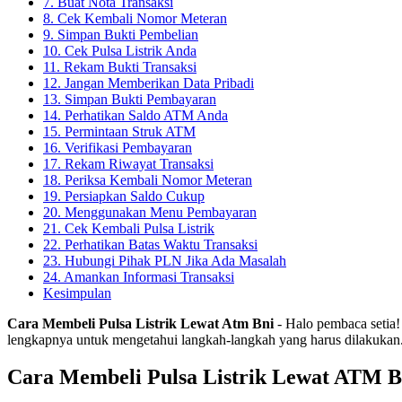
7. Buat Nota Transaksi
8. Cek Kembali Nomor Meteran
9. Simpan Bukti Pembelian
10. Cek Pulsa Listrik Anda
11. Rekam Bukti Transaksi
12. Jangan Memberikan Data Pribadi
13. Simpan Bukti Pembayaran
14. Perhatikan Saldo ATM Anda
15. Permintaan Struk ATM
16. Verifikasi Pembayaran
17. Rekam Riwayat Transaksi
18. Periksa Kembali Nomor Meteran
19. Persiapkan Saldo Cukup
20. Menggunakan Menu Pembayaran
21. Cek Kembali Pulsa Listrik
22. Perhatikan Batas Waktu Transaksi
23. Hubungi Pihak PLN Jika Ada Masalah
24. Amankan Informasi Transaksi
Kesimpulan
Cara Membeli Pulsa Listrik Lewat Atm Bni
- Halo pembaca setia!
lengkapnya untuk mengetahui langkah-langkah yang harus dilakuka
Cara Membeli Pulsa Listrik Lewat ATM 