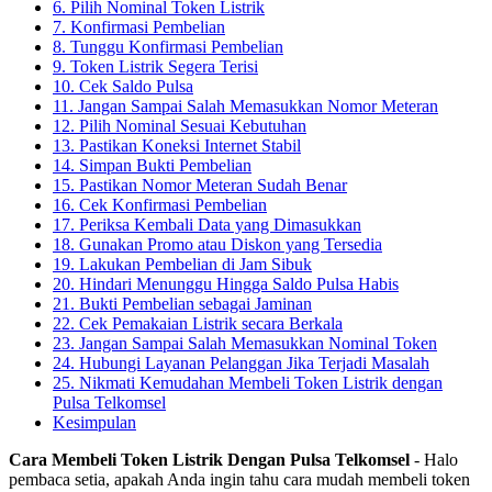
6. Pilih Nominal Token Listrik
7. Konfirmasi Pembelian
8. Tunggu Konfirmasi Pembelian
9. Token Listrik Segera Terisi
10. Cek Saldo Pulsa
11. Jangan Sampai Salah Memasukkan Nomor Meteran
12. Pilih Nominal Sesuai Kebutuhan
13. Pastikan Koneksi Internet Stabil
14. Simpan Bukti Pembelian
15. Pastikan Nomor Meteran Sudah Benar
16. Cek Konfirmasi Pembelian
17. Periksa Kembali Data yang Dimasukkan
18. Gunakan Promo atau Diskon yang Tersedia
19. Lakukan Pembelian di Jam Sibuk
20. Hindari Menunggu Hingga Saldo Pulsa Habis
21. Bukti Pembelian sebagai Jaminan
22. Cek Pemakaian Listrik secara Berkala
23. Jangan Sampai Salah Memasukkan Nominal Token
24. Hubungi Layanan Pelanggan Jika Terjadi Masalah
25. Nikmati Kemudahan Membeli Token Listrik dengan
Pulsa Telkomsel
Kesimpulan
Cara Membeli Token Listrik Dengan Pulsa Telkomsel
- Halo
pembaca setia, apakah Anda ingin tahu cara mudah membeli token