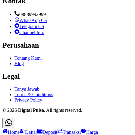
Kontak
08889992999
WhatsApp CS
Telegram CS
Channel Info
Perusahaan
Tentang Kami
Blog
Legal
Tanya Jawab
Terms & Conditions
Privacy Policy
©
2026
Digital Pulsa
. All rights reserved.
Home
Daftar
Deposit
Transaksi
Harga