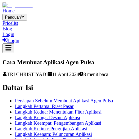
Home
Panduan
Pricelist
Blog
Login
Login
Cara Membuat Aplikasi Agen Pulsa
TRI CHRISTIYADI
11 April 2024
3
menit baca
Daftar Isi
Persiapan Sebelum Membuat Aplikasi Agen Pulsa
Langkah Pertama: Riset Pasar
Langkah Kedua: Menentukan Fitur Aplikasi
Langkah Ketiga: Desain Aplikasi
Langkah Keempat: Pengembangan Aplikasi
Langkah Kelima: Pengujian Aplikasi
Langkah Keenam: Peluncuran Aplikasi