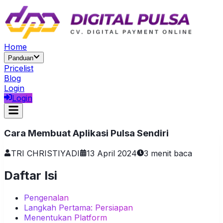
Home
Panduan
Pricelist
Blog
Login
Login
Cara Membuat Aplikasi Pulsa Sendiri
TRI CHRISTIYADI
13 April 2024
3
menit baca
Daftar Isi
Pengenalan
Langkah Pertama: Persiapan
Menentukan Platform