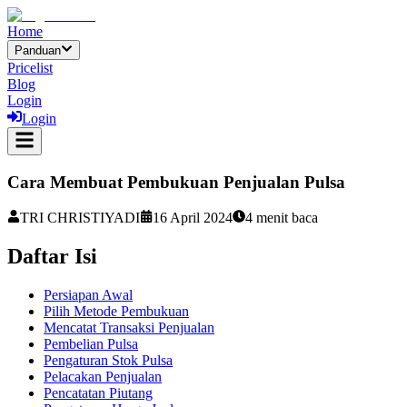
Home
Panduan
Pricelist
Blog
Login
Login
Cara Membuat Pembukuan Penjualan Pulsa
TRI CHRISTIYADI
16 April 2024
4
menit baca
Daftar Isi
Persiapan Awal
Pilih Metode Pembukuan
Mencatat Transaksi Penjualan
Pembelian Pulsa
Pengaturan Stok Pulsa
Pelacakan Penjualan
Pencatatan Piutang