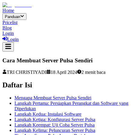
Home
Panduan
Pricelist
Blog
Login
Login
Cara Membuat Server Pulsa Sendiri
TRI CHRISTIYADI
18 April 2024
2
menit baca
Daftar Isi
Mengapa Membuat Server Pulsa Sendiri
Langkah Pertama: Persiapkan Perangkat dan Software yang
Diperlukan
Langkah Kedua: Instalasi Software
Langkah Ketiga: Konfigurasi Server Pulsa
Langkah Keempat: Uji Coba Server Pulsa
Langkah Kelima: Peluncuran Server Pulsa