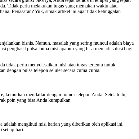
 secara gratis? Jika iya, Anda tepat berada di tempat yang tepat!
 Anda. Tidak perlu melakukan tugas yang memakan waktu atau
na. Penasaran? Yuk, simak artikel ini agar tidak ketinggalan
menjalankan bisnis. Namun, masalah yang sering muncul adalah biaya
i penghasil pulsa tanpa misi apapun yang bisa menjadi solusi bagi
da tidak perlu menyelesaikan misi atau tugas tertentu untuk
kan dengan pulsa telepon seluler secara cuma-cuma.
re, kemudian mendaftar dengan nomor telepon Anda. Setelah itu,
nyak poin yang bisa Anda kumpulkan.
adalah mengikuti misi harian yang diberikan oleh aplikasi ini.
setiap hari.