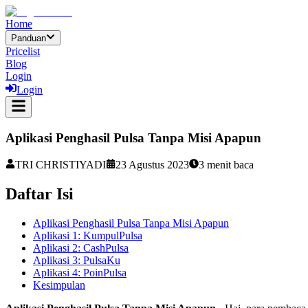
Home
Panduan
Pricelist
Blog
Login
Login
Aplikasi Penghasil Pulsa Tanpa Misi Apapun
TRI CHRISTIYADI
23 Agustus 2023
3
menit baca
Daftar Isi
Aplikasi Penghasil Pulsa Tanpa Misi Apapun
Aplikasi 1: KumpulPulsa
Aplikasi 2: CashPulsa
Aplikasi 3: PulsaKu
Aplikasi 4: PoinPulsa
Kesimpulan