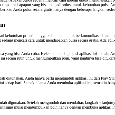
setia! Apakah Anda sedang mencari cara mudah untuk menghasilkan pulsa
sa tanpa misi apapun yang bisa menjadi solusi untuk kebutuhan pulsa
erikan Anda pulsa secara gratis hanya dengan beberapa langkah sederha
un
i dari kebutuhan pribadi hingga kebutuhan untuk berkomunikasi dalam 
edang mencari cara untuk mendapatkan pulsa secara gratis. Ada aplikas
sa yang bisa Anda coba. Kelebihan dari aplikasi-aplikasi ini adalah, An
ini secara rutin untuk mengumpulkan poin, yang nantinya bisa ditukar
ah digunakan. Anda hanya perlu mengunduh aplikasi ini dari Play Sto
ni setiap hari. Semakin lama Anda membuka aplikasi ini, semakin ba
udah digunakan. Setelah mengunduh dan mendaftar, langkah selanjutnya 
 langsung mulai mengumpulkan poin hanya dengan membuka aplikasi ini 