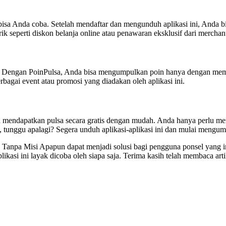
g bisa Anda coba. Setelah mendaftar dan mengunduh aplikasi ini, Anda
 seperti diskon belanja online atau penawaran eksklusif dari merchant
da. Dengan PoinPulsa, Anda bisa mengumpulkan poin hanya dengan membuk
agai event atau promosi yang diadakan oleh aplikasi ini.
a mendapatkan pulsa secara gratis dengan mudah. Anda hanya perlu me
di, tunggu apalagi? Segera unduh aplikasi-aplikasi ini dan mulai mengu
 Tanpa Misi Apapun dapat menjadi solusi bagi pengguna ponsel yang i
kasi ini layak dicoba oleh siapa saja. Terima kasih telah membaca arti