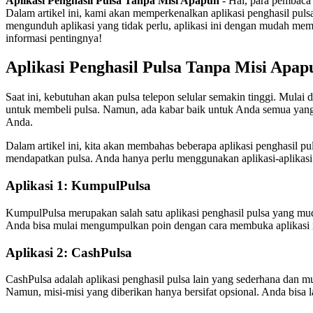
Aplikasi Penghasil Pulsa Tanpa Misi Apapun
- Hai, para pembaca 
Dalam artikel ini, kami akan memperkenalkan aplikasi penghasil pul
mengunduh aplikasi yang tidak perlu, aplikasi ini dengan mudah memb
informasi pentingnya!
Aplikasi Penghasil Pulsa Tanpa Misi Apap
Saat ini, kebutuhan akan pulsa telepon selular semakin tinggi. Mula
untuk membeli pulsa. Namun, ada kabar baik untuk Anda semua yang s
Anda.
Dalam artikel ini, kita akan membahas beberapa aplikasi penghasil pul
mendapatkan pulsa. Anda hanya perlu menggunakan aplikasi-aplikasi 
Aplikasi 1: KumpulPulsa
KumpulPulsa merupakan salah satu aplikasi penghasil pulsa yang mud
Anda bisa mulai mengumpulkan poin dengan cara membuka aplikasi i
Aplikasi 2: CashPulsa
CashPulsa adalah aplikasi penghasil pulsa lain yang sederhana dan m
Namun, misi-misi yang diberikan hanya bersifat opsional. Anda bisa