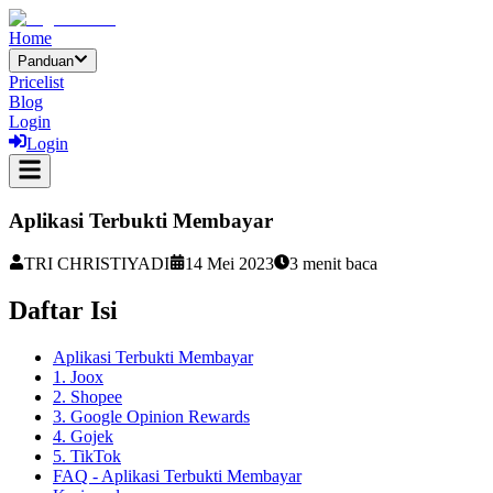
Home
Panduan
Pricelist
Blog
Login
Login
Aplikasi Terbukti Membayar
TRI CHRISTIYADI
14 Mei 2023
3
menit baca
Daftar Isi
Aplikasi Terbukti Membayar
1. Joox
2. Shopee
3. Google Opinion Rewards
4. Gojek
5. TikTok
FAQ - Aplikasi Terbukti Membayar