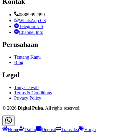
Kontak
08889992999
WhatsApp CS
Telegram CS
Channel Info
Perusahaan
Tentang Kami
Blog
Legal
Tanya Jawab
Terms & Conditions
Privacy Policy
©
2026
Digital Pulsa
. All rights reserved.
Home
Daftar
Deposit
Transaksi
Harga