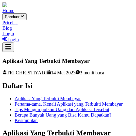
Home
Panduan
Pricelist
Blog
Login
Login
Aplikasi Yang Terbukti Membayar
TRI CHRISTIYADI
14 Mei 2023
3
menit baca
Daftar Isi
Aplikasi Yang Terbukti Membayar
Pertama-tama, Kenali Aplikasi yang Terbukti Membayar
Tips Mengumpulkan Uang dari Aplikasi Tersebut
Berapa Banyak Uang yang Bisa Kamu Dapatkan?
Kesimpulan
Aplikasi Yang Terbukti Membayar