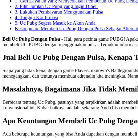
1. Cari Layanan yang Menyediakan Pembelian Uc Pubg Denga
2. Pilih Jumlah Uc Pubg yang Ingin Dibeli
3. Lakukan Pembayaran Menggunakan Pulsa
4. Tunggu Konfirmasi
5. Uc Pubg Segera Masuk ke Akun Anda
Kesimpulan: Membeli Uc Pubg Dengan Pulsa Sebagai Alternat
Beli Uc Pubg Dengan Pulsa
- Hai, para pecinta game PUBG! Apakah
membeli UC PUBG dengan menggunakan pulsa. Temukan informasi len
Jual Beli Uc Pubg Dengan Pulsa, Kenapa 
Siapa yang tidak kenal dengan game PlayerUnknown's Battlegrounds 
menegangkan, dan tentunya membuat adrenalin kita meningkat. Namun,
Masalahnya, Bagaimana Jika Tidak Memil
Berbicara tentang Uc Pubg, pastinya yang terpikirkan adalah memb
konvensional ini. Kabar baiknya adalah, sekarang Anda bisa membel
Apa Keuntungan Membeli Uc Pubg Denga
Ada beberapa keuntungan yang bisa Anda dapatkan dengan membeli 