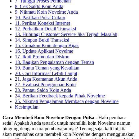
7. Tunggu Proses Pembelian
8. Cek Saldo Koin Anda
9. Nikmati Koin Novelme Anda
10. Pastikan Pulsa Cukup
11. Periksa Koneksi Internet
12. Perhatikan Detail Transaksi
13. Hubungi Customer Service Jika Terjadi Masalah
14. Simpan Bukti Transaksi
15. Gunakan Koin dengan Bijak
16. Update Aplikasi Novelme
17. Ikuti Promo dan Diskon
18. Bagikan Pengalaman dengan Teman
19. Bantu Teman yang Kesulitan
20. Cari Informasi Lebih Lanjut
21. Jaga Keamanan Akun Anda
22. Evaluasi Penggunaan Koin
23. Pantau Saldo Koin Anda
24. Berikan Feedback kepada Pihak Novelme
25. Nikmati Pengalaman Membaca dengan Novelme
Kesimpulan
Cara Membeli Koin Novelme Dengan Pulsa
- Halo pembaca
setia! Apakah Anda tertarik untuk memiliki koin Novelme namun
bingung dengan cara pembayarannya? Tenang saja, kali ini kita
akan membahas cara membeli koin Novelme dengan menggunakan