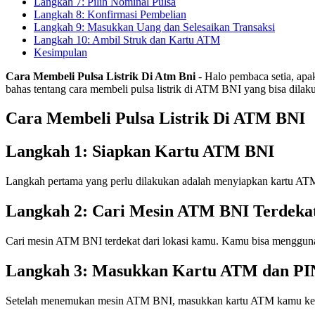
Langkah 7: Pilih Nominal Pulsa
Langkah 8: Konfirmasi Pembelian
Langkah 9: Masukkan Uang dan Selesaikan Transaksi
Langkah 10: Ambil Struk dan Kartu ATM
Kesimpulan
Cara Membeli Pulsa Listrik Di Atm Bni
- Halo pembaca setia, apak
bahas tentang cara membeli pulsa listrik di ATM BNI yang bisa dila
Cara Membeli Pulsa Listrik Di ATM BNI
Langkah 1: Siapkan Kartu ATM BNI
Langkah pertama yang perlu dilakukan adalah menyiapkan kartu ATM 
Langkah 2: Cari Mesin ATM BNI Terdeka
Cari mesin ATM BNI terdekat dari lokasi kamu. Kamu bisa menggunak
Langkah 3: Masukkan Kartu ATM dan PI
Setelah menemukan mesin ATM BNI, masukkan kartu ATM kamu ke d