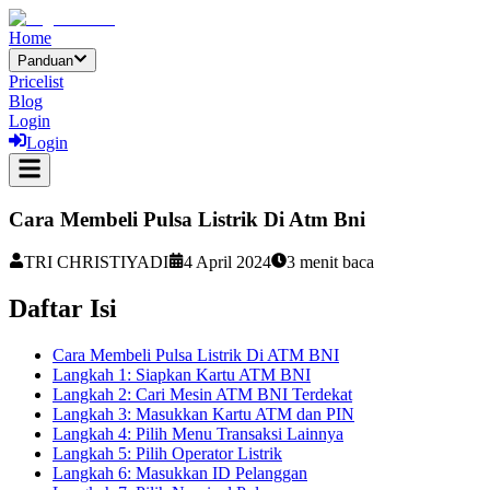
Home
Panduan
Pricelist
Blog
Login
Login
Cara Membeli Pulsa Listrik Di Atm Bni
TRI CHRISTIYADI
4 April 2024
3
menit baca
Daftar Isi
Cara Membeli Pulsa Listrik Di ATM BNI
Langkah 1: Siapkan Kartu ATM BNI
Langkah 2: Cari Mesin ATM BNI Terdekat
Langkah 3: Masukkan Kartu ATM dan PIN
Langkah 4: Pilih Menu Transaksi Lainnya
Langkah 5: Pilih Operator Listrik
Langkah 6: Masukkan ID Pelanggan